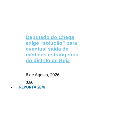
Deputado do Chega
exige “solução” para
eventual saída de
médicos estrangeiros
do distrito de Beja
6 de Agosto, 2026
REPORTAGEM